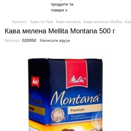
Каталог
Кава та Чай
Кава мелена
Кава мелена Melitta
Кав
Кава мелена Mellita Montana 500 г
Артикул:
020050
Написати відгук