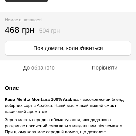
Немає в наявності
468 грн
504 грн
Повідомити, коли з'явиться
До обраного
Порівняти
Опис
Кава Melitta Montana 100% Arabiсa
- високоякісний бленд
добірних сортів Арабіки. Напій має м'який ніжний смак і
насичений ароматом.
Зерна мають середню обсмажування, яка додатково
розкриває насичений смак кави з мигдальним післясмаком.
При цьому кава має середній помел, що дозволяє