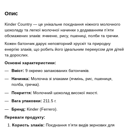
Опис
Kinder Country — це унікальне поєднання ніжного молочного
шоколаду та легкої молочної начинки з додаванням п’яти
обсмажених злаків: ячменю, рису, пшениці, полби та гречки.
Кожен батончик дарує неповторний хрускіт та природну
енергію злаків, що робить його ідеальним перекусом для дітей
та дорослих.
Основні характеристики:
Вміст:
9 окремо запакованих батончиків.
Начинка:
Молочна зі злаками (ячмінь, рис, пшениця,
полба, гречка).
Покриття:
Молочний шоколад високої якості.
Вага упаковки:
211.5 г.
Бренд:
Kinder (Ferrero).
Переваги продукту:
Користь злаків:
Поєднання п’яти видів зернових для