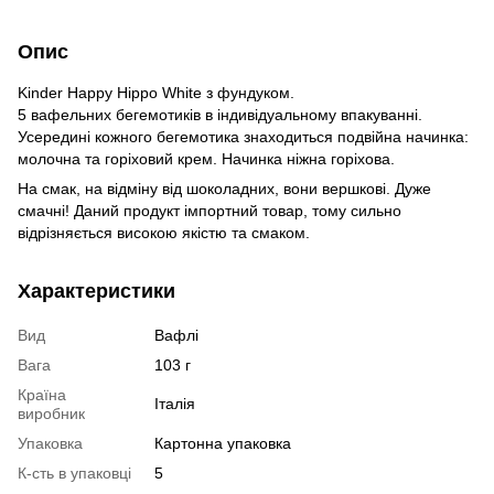
Опис
Kinder Happy Hippo White з фундуком.
5 вафельних бегемотиків в індивідуальному впакуванні.
Усередині кожного бегемотика знаходиться подвійна начинка:
молочна та горіховий крем. Начинка ніжна горіхова.
На смак, на відміну від шоколадних, вони вершкові. Дуже
смачні! Даний продукт імпортний товар, тому сильно
відрізняється високою якістю та смаком.
Характеристики
Вид
Вафлі
Вага
103 г
Країна
Італія
виробник
Упаковка
Картонна упаковка
К-сть в упаковці
5