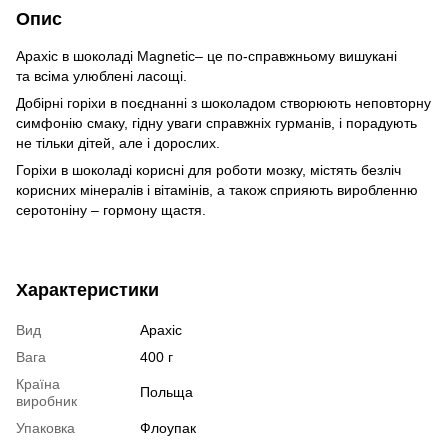
Опис
Арахіс в шоколаді Magnetic– це по-справжньому вишукані
та всіма улюблені ласощі.
Добірні горіхи в поєднанні з шоколадом створюють неповторну
симфонію смаку, гідну уваги справжніх гурманів, і порадують
не тільки дітей, але і дорослих.
Горіхи в шоколаді корисні для роботи мозку, містять безліч
корисних мінералів і вітамінів, а також сприяють виробленню
серотоніну – гормону щастя.
Характеристики
Вид
Арахіс
Вага
400 г
Країна
Польща
виробник
Упаковка
Флоупак