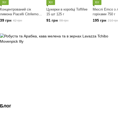
Хіт
Хіт
Хіт
Концентрований сік
Цукерки в коробці Toffifee
Мюслі Emco з 
лимона Piacelli Citrilemon
15 шт 125 г
горіхами 750 г
200 мл
39 грн
91 грн
195 грн
42 грн
98 грн
210 гр
Блог