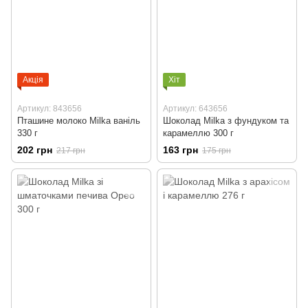
Акція
Хіт
Артикул: 843656
Артикул: 643656
Пташине молоко Milka ваніль
Шоколад Milka з фундуком та
330 г
карамеллю 300 г
202 грн
163 грн
217 грн
175 грн