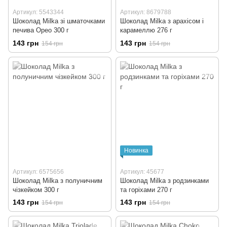
Артикул: 5543344
Артикул: 8679788
Шоколад Milka зі шматочками
Шоколад Milka з арахісом і
печива Орео 300 г
карамеллю 276 г
143 грн
143 грн
154 грн
154 грн
Новинка
Артикул: 6575656
Артикул: 45677
Шоколад Milka з полуничним
Шоколад Milka з родзинками
чізкейком 300 г
та горіхами 270 г
143 грн
143 грн
154 грн
154 грн