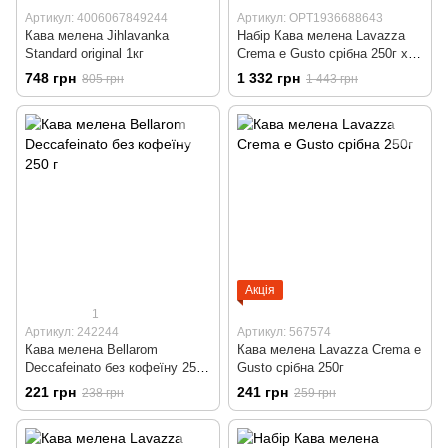
Артикул: 4006067849244
Артикул: OPT1936688643
Кава мелена Jihlavanka
Набір Кава мелена Lavazza
Standard original 1кг
Crema e Gusto срібна 250г х 6
шт
748 грн
1 332 грн
805 грн
1 443 грн
Акція
1
Артикул: 242244
Артикул: 567574
Кава мелена Bellarom
Кава мелена Lavazza Crema e
Deccafeinato без кофеїну 250
Gusto срібна 250г
г
221 грн
241 грн
238 грн
259 грн