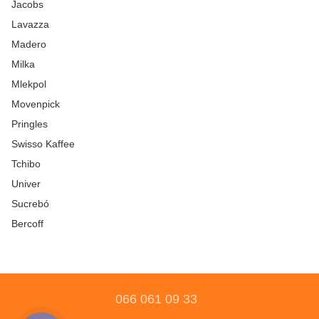
Jacobs
Lavazza
Madero
Milka
Mlekpol
Movenpick
Pringles
Swisso Kaffee
Tchibo
Univer
Sucrebó
Bercoff
066 061 09 33