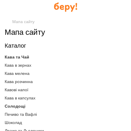
Мапа сайту
Мапа сайту
Каталог
Кава та Чай
Кава в зернах
Кава мелена
Кава розчинна
Кавові напої
Кава в капсулах
Солодощі
Печиво та Вафлі
Шоколад
Драже та Льодяники