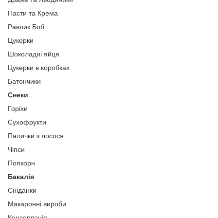
Пасти та Крема
Равлик Боб
Цукерки
Шоколадні яйця
Цукерки в коробках
Батончики
Снеки
Горіхи
Сухофрукти
Палички з лосося
Чіпси
Попкорн
Бакалія
Сніданки
Макаронні вироби
Консервація