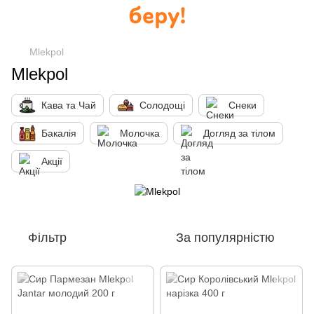
Mlekpol
Mlekpol
Кава та Чай
Солодощі
Снеки
Бакалія
Молочка
Догляд за тілом
Акції
Фільтр
За популярністю