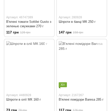
Артикул: 46747389
Артикул: 280928
В'ялені томати Sottilei Gusto з
Шпроти в банці МК 250 г
зеленью смужками 270 г
117 грн
147 грн
126 грн
158 грн
Хіт
Артикул: 4480928
Артикул: 2167267
Шпроти в олії МК 160 г
В'ялені помідори Baresa 285 г
73 грн
117 грн
78 грн
126 грн