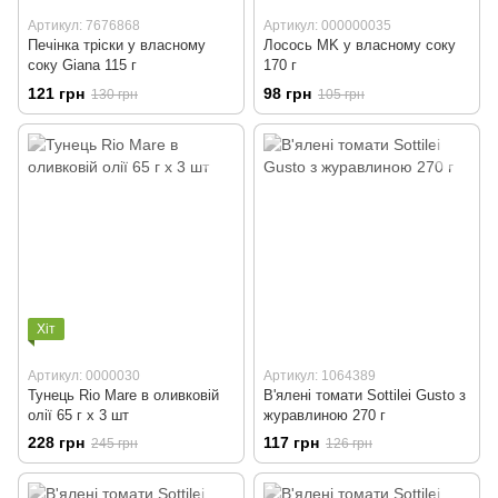
Артикул: 7676868
Артикул: 000000035
Печінка тріски у власному
Лосось MK у власному соку
соку Giana 115 г
170 г
121 грн
98 грн
130 грн
105 грн
Хіт
Артикул: 0000030
Артикул: 1064389
Тунець Rio Mare в оливковій
В'ялені томати Sottilei Gusto з
олії 65 г x 3 шт
журавлиною 270 г
228 грн
117 грн
245 грн
126 грн