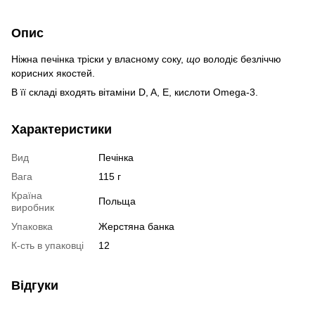
Опис
Ніжна печінка тріски у власному соку,
що
володіє безліччю
корисних якостей.
В її складі входять вітаміни D, A, E, кислоти Omega-3.
Характеристики
Вид
Печінка
Вага
115 г
Країна
Польща
виробник
Упаковка
Жерстяна банка
К-сть в упаковці
12
Відгуки