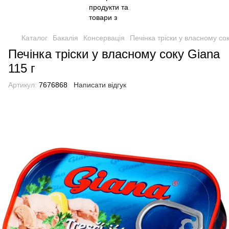
Каталог
Бакалія
Консервація
Печінка тріски у власному сок
Печінка тріски у власному соку Giana
115 г
Артикул:
7676868
Написати відгук