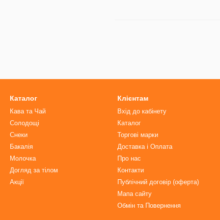
Каталог
Клієнтам
Кава та Чай
Вхід до кабінету
Солодощі
Каталог
Снеки
Торгові марки
Бакалія
Доставка і Оплата
Молочка
Про нас
Догляд за тілом
Контакти
Акції
Публічний договір (оферта)
Мапа сайту
Обмін та Повернення