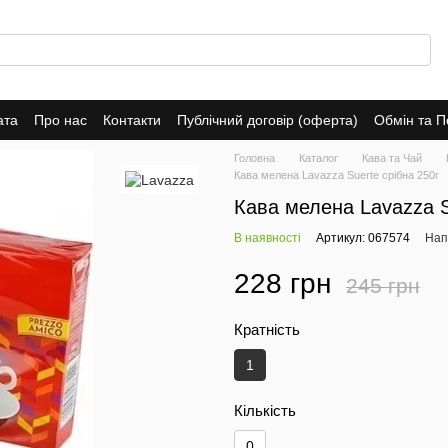
ата
Про нас
Контакти
Публічний договір (оферта)
Обмін та 
Головна
Каталог
Кава та Чай
Кава мелена Lavazza Suerte срібна 250г
Кава мелена Lavazza S
В наявності
Артикул: 067574
Нап
228 грн
245 грн
Кратність
1
Кількість
0