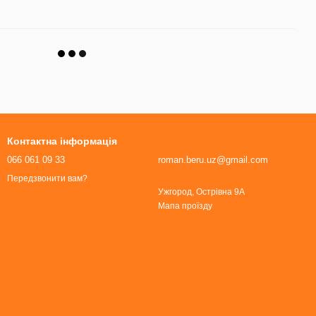
Контактна інформація
066 061 09 33
roman.beru.uz@gmail.com
Передзвонити вам?
Ужгород, Острівна 9А
Мапа проїзду