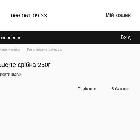
066 061 09 33
Мій кошик
Вхід
Повернення
Кава мелена
Кава мелена Lavazza
uerte срібна 250г
исати відгук
Порівняти
В бажання