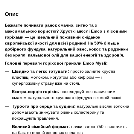
Опис
Бажаєте починати ранок смачно, ситно та з
максимальною користю? Хрусткі мюслі Emco з лісовими
горіхами — це ідеальний поживний сніданок
європейської якості для всієї родини! На 50% більше
добірного фундука, натуральний овес, кокос та родзинки
без краплі пальмової олії для вашої енергії та здоров'я.
Головні переваги горіхової граноли Emco Mysli:
Швидко та легко готувати:
просто залийте хрусткі
пластівці молоком, йогуртом або кефіром — і
суперпоживну страву вже на столі.
Екстра-порція горіхів:
насолоджуйтеся насиченим
смаком натурального хрусткого фундука в кожній ложці.
Турбота про серце та судини:
натуральні вівсяні волокна
допомагають знижувати рівень холестерину та
покращують травлення.
Великий сімейний формат:
пачки вагою 750 г вистачить
на багато порцій здорових сніданків.