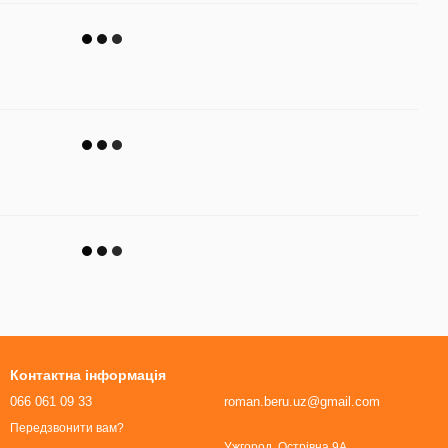
Контактна інформація
066 061 09 33
roman.beru.uz@gmail.com
Передзвонити вам?
Ужгород, Острівна 9А