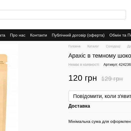
ата
Про нас
Контакти
Публічний договір (оферта)
Обмін та 
Головна
Каталог
Солодощі
Др
Арахіс в темному шокол
Немає в наявності
Артикул: 42423
120 грн
129 грн
Повідомити, коли з'яви
Доставка
Мінімальна сума для оформлен