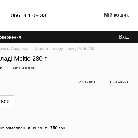
066 061 09 33
Мій кошик
Вхід
Повернення
аже та Льодяники
Арахіс в темному шоколаді Meltie 280 г
аді Meltie 280 г
66
Написати відгук
Порівняти
В бажання
ться
ня замовлення на сайті-
750
грн.