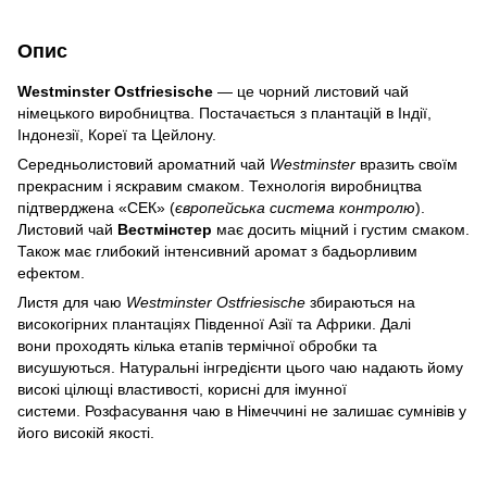
Опис
Westminster Ostfriesische
— це чорний листовий чай
німецького виробництва. Постачається з плантацій в Індії,
Індонезії, Кореї та Цейлону.
Середньолистовий ароматний чай
Westminster
вразить своїм
прекрасним і яскравим смаком. Технологія виробництва
підтверджена «СЕК» (
європейська система контролю
).
Листовий чай
Вестмінстер
має досить міцний і густим смаком.
Також має глибокий інтенсивний аромат з бадьорливим
ефектом.
Листя для чаю
Westminster Ostfriesische
збираються на
високогірних плантаціях Південної Азії та Африки. Далі
вони проходять кілька етапів термічної обробки та
висушуються. Натуральні інгредієнти цього чаю надають йому
високі цілющі властивості, корисні для імунної
системи. Розфасування чаю в Німеччині не залишає сумнівів у
його високій якості.