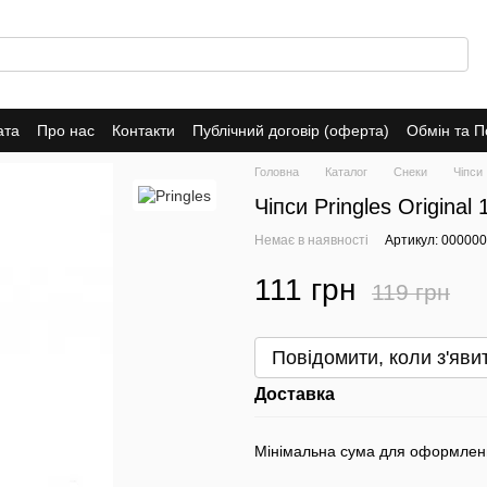
ата
Про нас
Контакти
Публічний договір (оферта)
Обмін та 
Головна
Каталог
Снеки
Чіпси
Чіпси Pringles Original 
Немає в наявності
Артикул: 00000
111 грн
119 грн
Повідомити, коли з'яви
Доставка
Мінімальна сума для оформлен