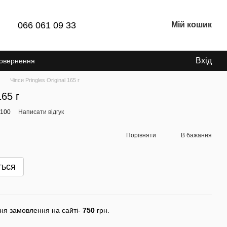
066 061 09 33
Мій кошик
Вхід
Повернення
Чіпси Pringles Original 165 г
165 г
0100
Написати відгук
Порівняти
В бажання
ться
ня замовлення на сайті-
750
грн.