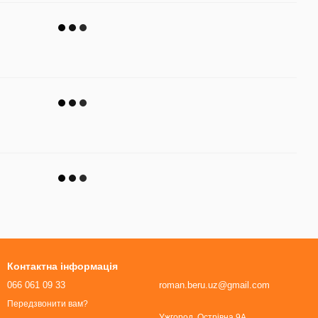
Контактна інформація
066 061 09 33
roman.beru.uz@gmail.com
Передзвонити вам?
Ужгород, Острівна 9А