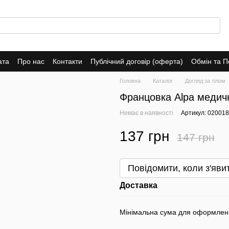
ата
Про нас
Контакти
Публічний договір (оферта)
Обмін та 
Головна
Каталог
Догляд за тілом
Францовка Alpa медич
Немає в наявності
Артикул: 020018
137 грн
147 грн
Повідомити, коли з'яви
Доставка
Мінімальна сума для оформлен