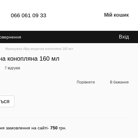
066 061 09 33
Мій кошик
Вхід
Повернення
Францовка Alpa медична конопляна 160 мл
на конопляна 160 мл
7 відгуків
Порівняти
В бажання
ться
ня замовлення на сайті-
750
грн.