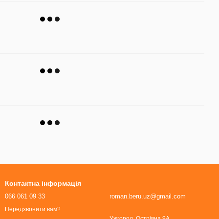
Контактна інформація
066 061 09 33
roman.beru.uz@gmail.com
Передзвонити вам?
Ужгород, Острівна 9А