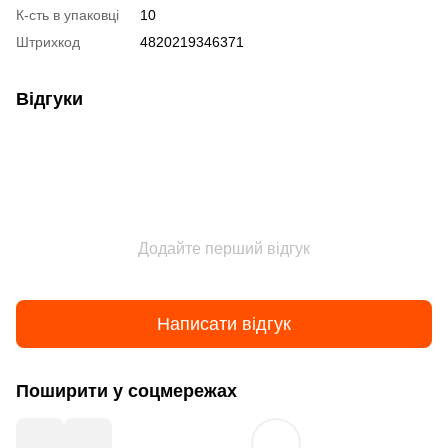
К-сть в упаковці
10
Штрихкод
4820219346371
Відгуки
Додайте перший відгук
Написати відгук
Поширити у соцмережах