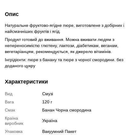
Опис
Натуральне фруктово-ягідне пюре, виготовлене з добірних і
найсмачніших фруктів і ягід.
Продукт готовий до вживання. Можна вживати людям з
непереносимістю глютену, лактози, діабетикам, веганам,
вегетаріанцям, рекомендується, як джерело вітамінів.
Інгрідієнти: пюре з банану та пюре з чорної смородини. без
доданого цукру
Характеристики
Вид
Смузі
Вага
120 г
Смак
Банан Чорна смородина
Країна
Україна
виробник
Упаковка
Вакуумний Пакет