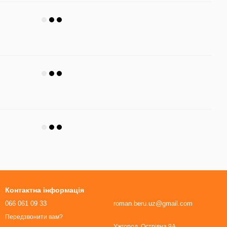
Контактна інформація
066 061 09 33
roman.beru.uz@gmail.com
Передзвонити вам?
Ужгород, Острівна 9А