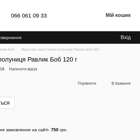
066 061 09 33
Мій кошик
Вхід
Повернення
влик Боб
Фруктове смузі банан-полуниця Равлик Боб 120 г
полуниця Равлик Боб 120 г
919
Написати відгук
Порівняти
В бажання
ться
ня замовлення на сайті-
750
грн.