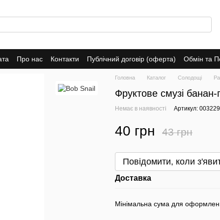
ата
Про нас
Контакти
Публічний договір (оферта)
Обмін та 
Головна
Каталог
Солодощі
Ра
Фруктове смузі банан-
Немає в наявності
Артикул: 00322
40 грн
43 грн
Повідомити, коли з'яви
Доставка
Мінімальна сума для оформлен