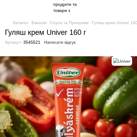
Каталог
Бакалія
Соуси та Приправи
Гуляш крем Univer 160
Гуляш крем Univer 160 г
Артикул:
3545521
Написати відгук