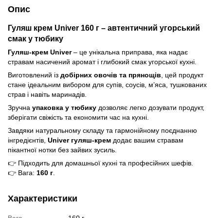
Опис
Гуляш крем Univer 160 г – автентичний угорський
смак у тюбику
Гуляш-крем Univer
– це унікальна приправа, яка надає
стравам насичений аромат і глибокий смак угорської кухні.
Виготовлений із
добірних овочів та прянощів
, цей продукт
стане ідеальним вибором для супів, соусів, м’яса, тушкованих
страв і навіть маринадів.
Зручна
упаковка у тюбику
дозволяє легко дозувати продукт,
зберігати свіжість та економити час на кухні.
Завдяки натуральному складу та гармонійному поєднанню
інгредієнтів,
Univer гуляш-крем
додає вашим стравам
пікантної нотки без зайвих зусиль.
👉 Підходить для домашньої кухні та професійних шефів.
👉 Вага:
160 г
.
Характеристики