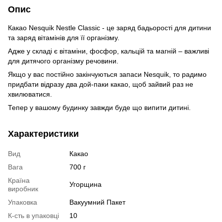
Опис
Какао Nesquik Nestle Classic - це заряд бадьорості для дитини
та заряд вітамінів для її організму.
Адже у складі є вітаміни, фосфор, кальцій та магній – важливі
для дитячого організму речовини.
Якщо у вас постійно закінчуються запаси Nesquik, то радимо
придбати відразу два дой-паки какао, щоб зайвий раз не
хвилюватися.
Тепер у вашому будинку завжди буде що випити дитині.
Характеристики
Вид
Какао
Вага
700 г
Країна
Угорщина
виробник
Упаковка
Вакуумний Пакет
К-сть в упаковці
10