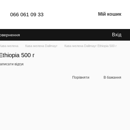
066 061 09 33
Мій кошик
Вхід
Повернення
Кава мелена
Кава мелена Dallmayr
Кава мелена Dallmayr Ethiopia 500 г
thiopia 500 г
аписати відгук
Порівняти
В бажання