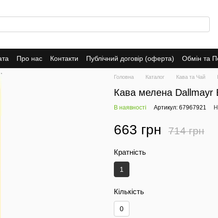
ата
Про нас
Контакти
Публічний договір (оферта)
Обмін та 
Головна
Каталог
Кава та Чай
Кава мелена Dallmayr E
В наявності
Артикул: 67967921
Н
663 грн
714 грн
Кратність
1
Кількість
0