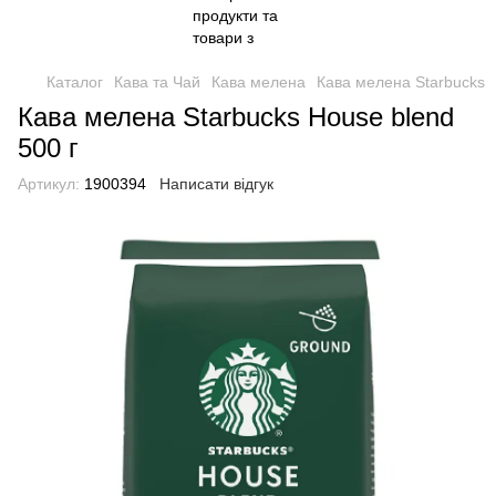
Каталог
Кава та Чай
Кава мелена
Кава мелена Starbucks
Кава мелена Starbucks House blend
500 г
Артикул:
1900394
Написати відгук