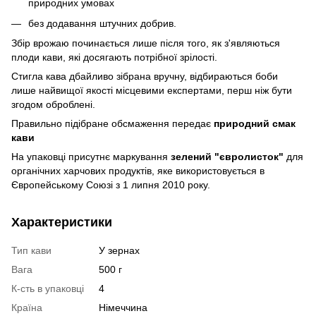
природних умовах
без додавання штучних добрив.
Збір врожаю починається лише після того, як з'являються
плоди кави, які досягають потрібної зрілості.
Стигла кава дбайливо зібрана вручну, відбираються боби
лише найвищої якості місцевими експертами, перш ніж бути
згодом оброблені.
Правильно підібране обсмаження передає
природний смак
кави
На упаковці присутнє маркування
зелений "євролисток"
для
органічних харчових продуктів, яке використовується в
Європейському Союзі з 1 липня 2010 року.
Характеристики
Тип кави
У зернах
Вага
500 г
К-сть в упаковці
4
Країна
Німеччина