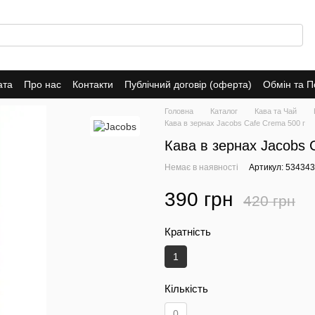
ата
Про нас
Контакти
Публічний договір (оферта)
Обмін та 
Головна
Каталог
Кава та Чай
Кава в зернах Jacobs Cafe Crema 500 г
Кава в зернах Jacobs 
Немає в наявності
Артикул: 534343
390 грн
420 грн
Кратність
1
Кількість
0