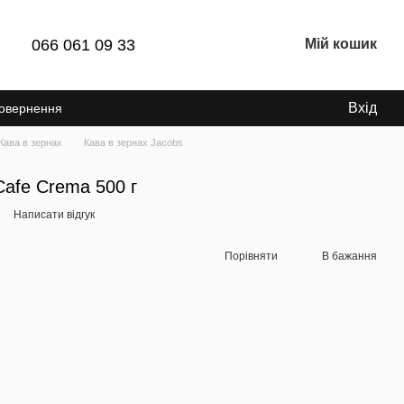
066 061 09 33
Мій кошик
Вхід
Повернення
Кава в зернах
Кава в зернах Jacobs
Cafe Crema 500 г
Написати відгук
Порівняти
В бажання