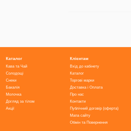
Каталог
Клієнтам
Кава та Чай
Вхід до кабінету
Солодощі
Каталог
Снеки
Торгові марки
Бакалія
Доставка і Оплата
Молочка
Про нас
Догляд за тілом
Контакти
Акції
Публічний договір (оферта)
Мапа сайту
Обмін та Повернення