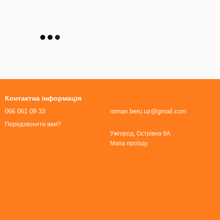
Контактна інформація
066 061 09 33
roman.beru.uz@gmail.com
Передзвонити вам?
Ужгород, Острівна 9А
Мапа проїзду