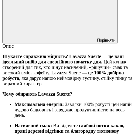
Порівняти
Опис
Шукаєте справжню міцність? Lavazza Suerte — це ваш
ідеальний вибір для енергійного початку дня.
Цей купаж
створений для тих, хто цінує насичений, «рішучий» смак та
високий вміст кофеїну. Lavazza Suerte — це
100% добірна
робуста
, яка дарує напою неймовірну густину, стійку пінку та
виразний характер.
Чому обирають Lavazza Suerte?
Максимальна енергія:
Завдяки 100% робусті цей напій
чудово бадьорить і заряджає продуктивністю на весь
день.
Насичений смак:
Ви відчуєте
глибокі нотки какао,
пряні деревні відтінки та благородну тютюнову