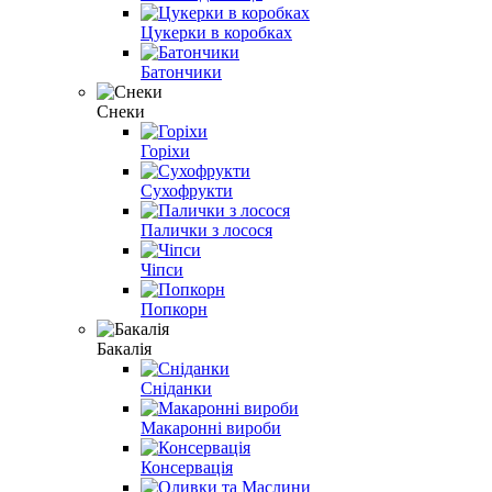
Цукерки в коробках
Батончики
Снеки
Горіхи
Сухофрукти
Палички з лосося
Чіпси
Попкорн
Бакалія
Сніданки
Макаронні вироби
Консервація