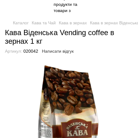
Каталог
Кава та Чай
Кава в зернах
Кава в зернах Віденськ
Кава Віденська Vending coffee в
зернах 1 кг
Артикул:
020042
Написати відгук