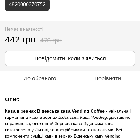
4820000370752
Немає в наявності
442 грн
476 грн
Повідомити, коли з'явиться
До обраного
Порівняти
Опис
Кава в зернах Віденська кава Vending Coffee
- унікальна і
гармонійна кава в зернах
Віденська Кава Vending
, доставляє
справжнє задоволення! Зернова кава Віденська кава
виготовлена у Львові, за австрійськими технологіями. Всі
компоненти суміші кави в зернах Віденську каву Vending