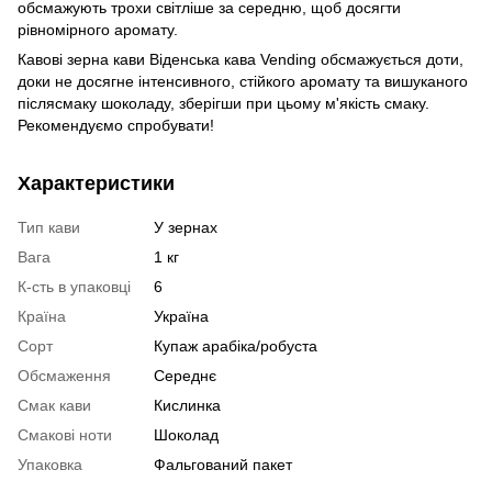
обсмажують трохи світліше за середню, щоб досягти
рівномірного аромату.
Кавові зерна кави Віденська кава Vending обсмажується доти,
доки не досягне інтенсивного, стійкого аромату та вишуканого
післясмаку шоколаду, зберігши при цьому м'якість смаку.
Рекомендуємо спробувати!
Характеристики
Тип кави
У зернах
Вага
1 кг
К-сть в упаковці
6
Країна
Україна
Сорт
Купаж арабіка/робуста
Обсмаження
Середнє
Смак кави
Кислинка
Смакові ноти
Шоколад
Упаковка
Фальгований пакет