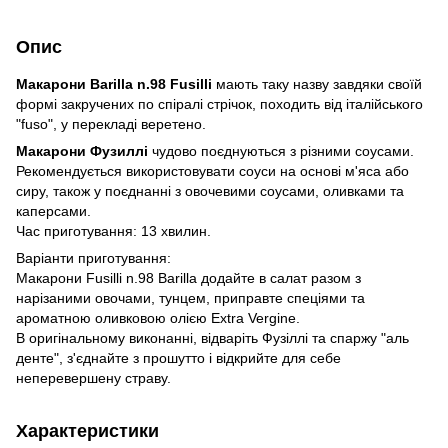
Опис
Макарони Barilla n.98 Fusilli
мають таку назву завдяки своїй
формі закручених по спіралі стрічок, походить від італійського
"fuso", у перекладі веретено.
Макарони Фузиллі
чудово поєднуються з різними соусами.
Рекомендується використовувати соуси на основі м'яса або
сиру, також у поєднанні з овочевими соусами, оливками та
каперсами.
Час приготування: 13 хвилин.
Варіанти приготування:
Макарони Fusilli n.98 Barilla додайте в салат разом з
нарізаними овочами, тунцем, приправте спеціями та
ароматною оливковою олією Extra Vergine.
В оригінальному виконанні, відваріть Фузіллі та спаржу "аль
денте", з'єднайте з прошутто і відкрийте для себе
неперевершену страву.
Характеристики