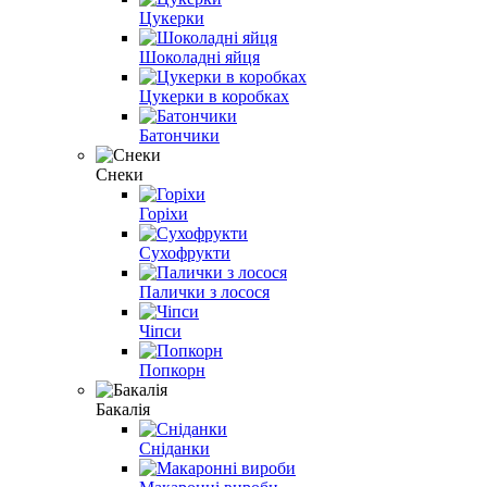
Цукерки
Шоколадні яйця
Цукерки в коробках
Батончики
Снеки
Горіхи
Сухофрукти
Палички з лосося
Чіпси
Попкорн
Бакалія
Сніданки