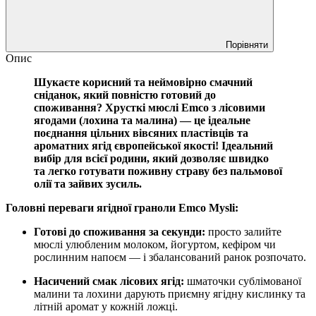
Порівняти
Опис
Шукаєте корисний та неймовірно смачний
сніданок, який повністю готовий до
споживання? Хрусткі мюслі Emco з лісовими
ягодами (лохина та малина) — це ідеальне
поєднання цільних вівсяних пластівців та
ароматних ягід європейської якості! Ідеальний
вибір для всієї родини, який дозволяє швидко
та легко готувати поживну страву без пальмової
олії та зайвих зусиль.
Головні переваги ягідної граноли Emco Mysli:
Готові до споживання за секунди:
просто залийте
мюслі улюбленим молоком, йогуртом, кефіром чи
рослинним напоєм — і збалансований ранок розпочато.
Насичений смак лісових ягід:
шматочки сублімованої
малини та лохини дарують приємну ягідну кислинку та
літній аромат у кожній ложці.