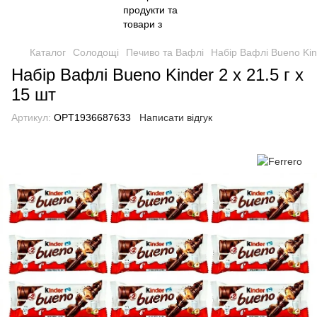
Каталог
Солодощі
Печиво та Вафлі
Набір Вафлі Bueno Kind
Набір Вафлі Bueno Kinder 2 х 21.5 г х
15 шт
Артикул:
OPT1936687633
Написати відгук