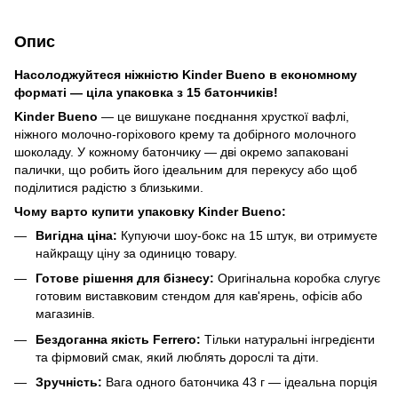
Опис
Насолоджуйтеся ніжністю Kinder Bueno в економному
форматі — ціла упаковка з 15 батончиків!
Kinder Bueno
— це вишукане поєднання хрусткої вафлі,
ніжного молочно-горіхового крему та добірного молочного
шоколаду. У кожному батончику — дві окремо запаковані
палички, що робить його ідеальним для перекусу або щоб
поділитися радістю з близькими.
Чому варто купити упаковку Kinder Bueno:
Вигідна ціна:
Купуючи шоу-бокс на 15 штук, ви отримуєте
найкращу ціну за одиницю товару.
Готове рішення для бізнесу:
Оригінальна коробка слугує
готовим виставковим стендом для кав'ярень, офісів або
магазинів.
Бездоганна якість Ferrero:
Тільки натуральні інгредієнти
та фірмовий смак, який люблять дорослі та діти.
Зручність:
Вага одного батончика 43 г — ідеальна порція