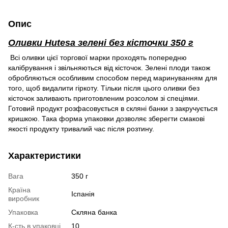
Опис
Оливки Hutesa зелені без кісточки 350 г
Всі оливки цієї торгової марки проходять попередню
калібрування і звільняються від кісточок. Зелені плоди також
обробляються особливим способом перед маринуванням для
того, щоб видалити гіркоту. Тільки після цього оливки без
кісточок заливають приготовленим розсолом зі спеціями.
Готовий продукт розфасовується в скляні банки з закручується
кришкою. Така форма упаковки дозволяє зберегти смакові
якості продукту тривалий час після розтину.
Характеристики
Вага
350 г
Країна
Іспанія
виробник
Упаковка
Скляна банка
К-сть в упаковці
10