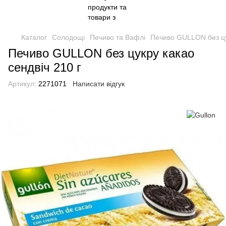
Каталог
Солодощі
Печиво та Вафлі
Печиво GULLON без цук
Печиво GULLON без цукру какао
сендвіч 210 г
Артикул:
2271071
Написати відгук