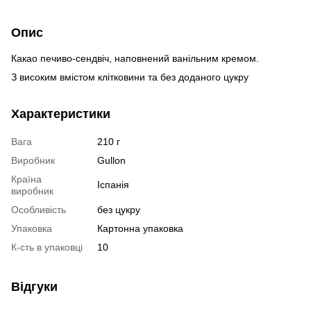
Опис
Какао печиво-сендвіч, наповнений ванільним кремом.
З високим вмістом клітковини та без доданого цукру
Характеристики
Вага
210 г
Виробник
Gullon
Країна
Іспанія
виробник
Особливість
без цукру
Упаковка
Картонна упаковка
К-сть в упаковці
10
Відгуки