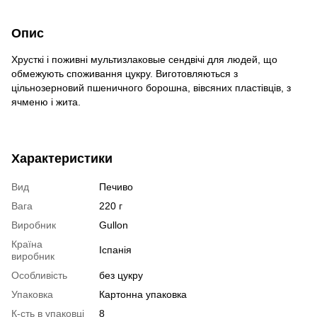
Опис
Хрусткі і поживні мультизлаковые сендвічі для людей, що
обмежують споживання цукру. Виготовляються з
цільнозерновий пшеничного борошна, вівсяних пластівців, з
ячменю і жита.
Характеристики
Вид
Печиво
Вага
220 г
Виробник
Gullon
Країна
Іспанія
виробник
Особливість
без цукру
Упаковка
Картонна упаковка
К-сть в упаковці
8