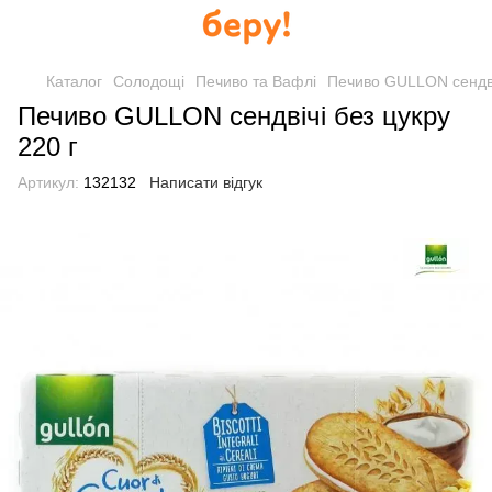
Каталог
Солодощі
Печиво та Вафлі
Печиво GULLON сендвіч
Печиво GULLON сендвічі без цукру
220 г
Артикул:
132132
Написати відгук