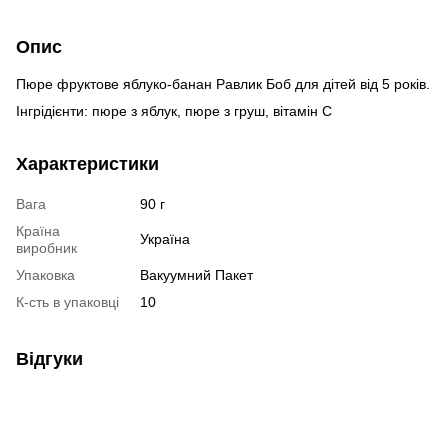
Опис
Пюре фруктове яблуко-банан Равлик Боб для дітей від 5 років.
Інгрідієнти: пюре з яблук, пюре з груш, вітамін С
Характеристики
Вага
90 г
Країна
Україна
виробник
Упаковка
Вакуумний Пакет
К-сть в упаковці
10
Відгуки