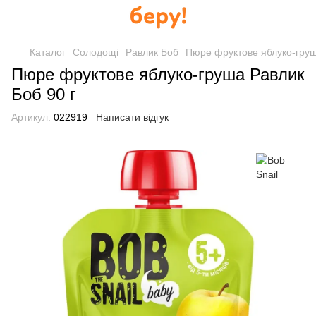
Каталог
Солодощі
Равлик Боб
Пюре фруктове яблуко-груш
Пюре фруктове яблуко-груша Равлик
Боб 90 г
Артикул:
022919
Написати відгук