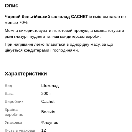
Опис
Чорний бельгійський шоколад CACHET
із вмістом какао не
менше 70%.
Можна використовувати як готовий продукт, а можна готувати
різні глазурі, пудинги та інші кондитерські вироби.
При нагріванні легко плавиться в однорідну масу, за що
цінується кондитерами і господинями.
Характеристики
Вид
Шоколад
Вага
300 г
Виробник
Cachet
Країна
Бельгія
виробник
Упаковка
Флоупак
К-сть в упаковці
12