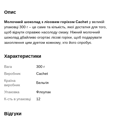
Опис
Молочний шоколад з лісовим горіхом Cachet
у великій
упаковці 300 г – це саме та кількість, якої достатня для того,
щоб відчути справжю насолоду смаку. Ніжний молочний
шоколад дбайливо огортає лісові горіхи, щоб подарувати
захоплення цим дуетом кожному, хто його спробує.
Характеристики
Вага
300 г
Виробник
Cachet
Країна
Бельгія
виробник
Упаковка
Флоупак
К-сть в упаковці
12
Відгуки