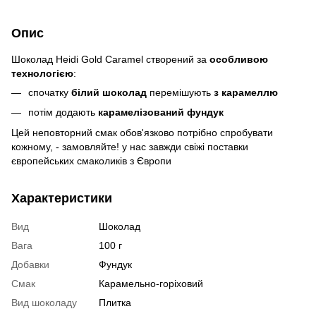
Опис
Шоколад Heidi Gold Caramel створений за
особливою
технологією
:
спочатку
білий шоколад
перемішують
з карамеллю
потім додають
карамелізований фундук
Цей неповторний смак обов'язково потрібно спробувати
кожному, - замовляйте! у нас завжди свіжі поставки
європейських смаколиків з Європи
Характеристики
Вид
Шоколад
Вага
100 г
Добавки
Фундук
Смак
Карамельно-горіховий
Вид шоколаду
Плитка