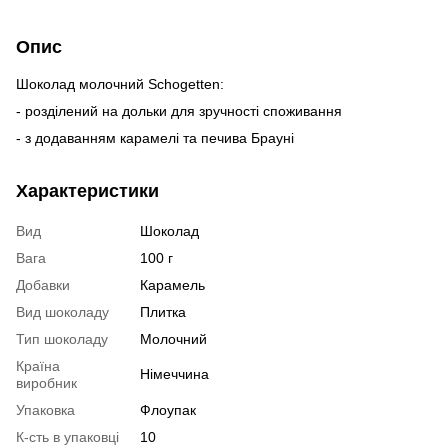
Опис
Шоколад молочний Schogetten:
- розділений на дольки для зручності споживання
- з додаванням карамелі та печива Брауні
Характеристики
Вид
Шоколад
Вага
100 г
Добавки
Карамель
Вид шоколаду
Плитка
Тип шоколаду
Молочний
Країна
Німеччина
виробник
Упаковка
Флоупак
К-сть в упаковці
10