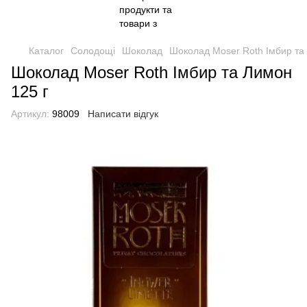
Каталог
Солодощі
Шоколад
Шоколад Moser Roth Iмбир та
Шоколад Moser Roth Iмбир та Лимон
125 г
Артикул:
98009
Написати відгук