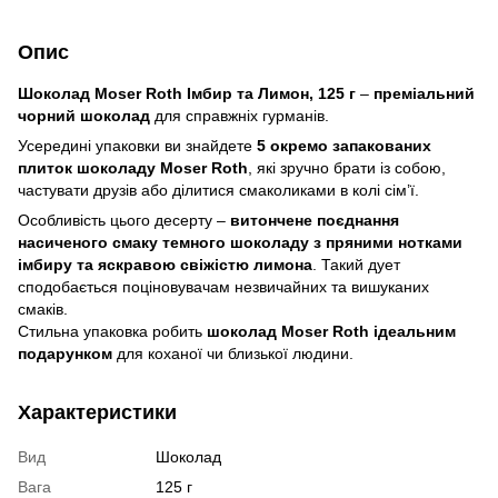
Опис
Шоколад Moser Roth Імбир та Лимон, 125 г
–
преміальний
чорний шоколад
для справжніх гурманів.
Усередині упаковки ви знайдете
5 окремо запакованих
плиток шоколаду Moser Roth
, які зручно брати із собою,
частувати друзів або ділитися смаколиками в колі сім’ї.
Особливість цього десерту –
витончене поєднання
насиченого смаку темного шоколаду з пряними нотками
імбиру та яскравою свіжістю лимона
. Такий дует
сподобається поціновувачам незвичайних та вишуканих
смаків.
Стильна упаковка робить
шоколад Moser Roth ідеальним
подарунком
для коханої чи близької людини.
Характеристики
Вид
Шоколад
Вага
125 г