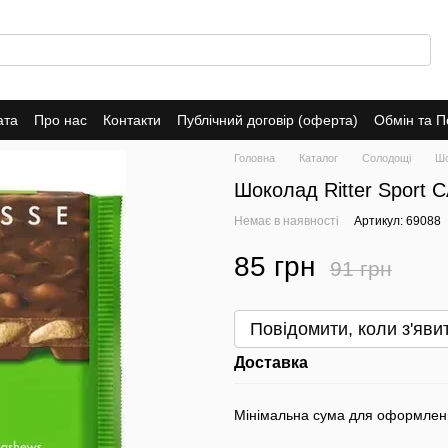
ата
Про нас
Контакти
Публічний договір (оферта)
Обмін та 
Головна
Каталог
Солодощі
Шо
Шоколад Ritter Sport 
Немає в наявності
Артикул: 69088
85 грн
91 грн
Повідомити, коли з'яви
Доставка
Мінімальна сума для оформлен