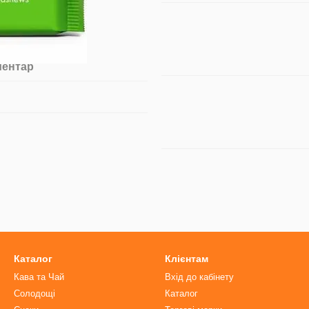
ментар
Каталог
Клієнтам
Кава та Чай
Вхід до кабінету
Солодощі
Каталог