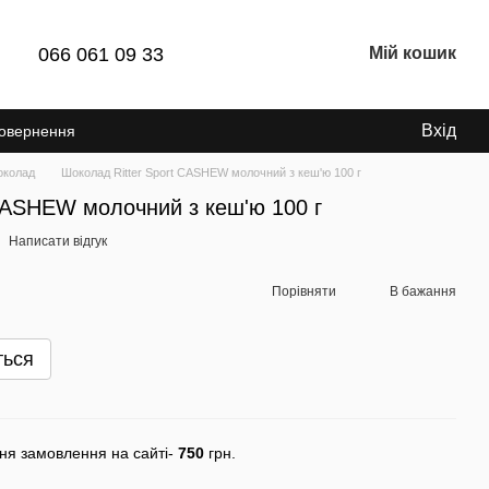
066 061 09 33
Мій кошик
Вхід
Повернення
колад
Шоколад Ritter Sport CASHEW молочний з кеш'ю 100 г
CASHEW молочний з кеш'ю 100 г
Написати відгук
Порівняти
В бажання
ться
ня замовлення на сайті-
750
грн.