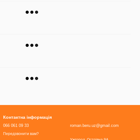
Контактна інформація
066 061 09 33
roman.beru.uz@gmail.com
Передзвонити вам?
Ужгород, Острівна 9А