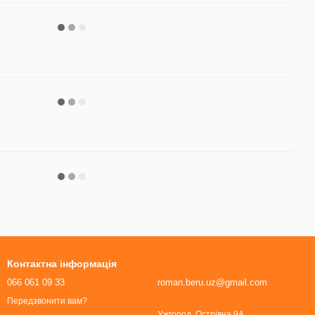
Контактна інформація
066 061 09 33
roman.beru.uz@gmail.com
Передзвонити вам?
Ужгород, Острівна 9А