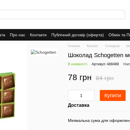
ата
Про нас
Контакти
Публічний договір (оферта)
Обмін та 
Головна
Каталог
Солодощі
Шо
Шоколад Schogetten мо
В наявності
Артикул: 488488
Нап
78 грн
84 грн
Купити
Доставка
Мінімальна сума для оформлен