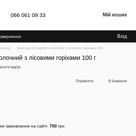
066 061 09 33
Мій кошик
Вхід
Повернення
колад
Шоколад Schogetten молочний з лісовими горіхами 100 г
лочний з лісовими горіхами 100 г
исати відгук
Порівняти
В бажання
ня замовлення на сайті-
750
грн.