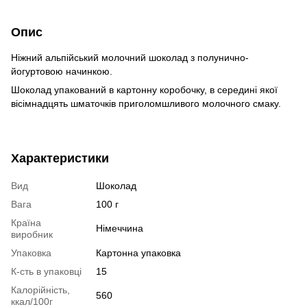
Опис
Ніжний альпійський молочний шоколад з полунично-
йогуртовою начинкою.
Шоколад упакований в картонну коробочку, в середині якої
вісімнадцять шматочків приголомшливого молочного смаку.
Характеристики
Вид
Шоколад
Вага
100 г
Країна
Німеччина
виробник
Упаковка
Картонна упаковка
К-сть в упаковці
15
Калорійність,
560
ккал/100г