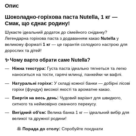
Опис
Шоколадно-горіхова паста Nutella, 1 кг —
Смак, що єднає родину!
Шукаєте ідеальний додаток до сімейного сніданку?
Легендарна горіхова паста з додаванням какао
Nutella
у
великому форматі
1 кг
— це гарантія солодкого настрою для
дорослих та дітей!
✨ Чому варто обрати саме Nutella?
Ніжна текстура:
Густа паста ідеально тягнеться та легко
наноситься на тости, гарячі млинці, панкейки чи вафлі.
Натуральні горіхи:
У складі кожної банки — добірні лісові
горіхи (фундук) високої якості та ароматне какао.
Енергія на весь день:
Чудовий варіант для швидкого,
ситного та неймовірно смачного перекусу.
Вигідний об'єм:
Велика банка 1 кг — ідеальний вибір для
великої та дружної родини!
🥞
Порада до столу:
Спробуйте поєднати