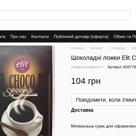
ата
Про нас
Контакти
Публічний договір (оферта)
Обмін та 
Головна
Каталог
Солодощі
Шо
Шоколадні ложки Elit 
Немає в наявності
Артикул: 65677
104 грн
Повідомити, коли з'яви
Доставка
Мінімальна сума для оформлен