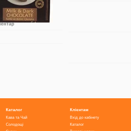
ментар
Каталог
Клієнтам
Кава та Чай
Вхід до кабінету
Солодощі
Каталог