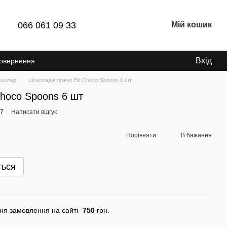
066 061 09 33
Мій кошик
Вхід
Повернення
колад
Шоколадні ложки Elit Choco Spoons 6 шт
Choco Spoons 6 шт
87
Написати відгук
Порівняти
В бажання
ться
ня замовлення на сайті-
750
грн.