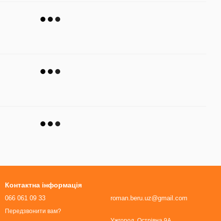
Контактна інформація
066 061 09 33
roman.beru.uz@gmail.com
Передзвонити вам?
Ужгород, Острівна 9А