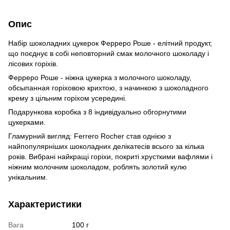
Опис
Набір шоколадних цукерок Ферреро Роше - елітний продукт,
що поєднує в собі неповторний смак молочного шоколаду і
лісових горіхів.
Ферреро Роше - ніжна цукерка з молочного шоколаду,
обсыпанная горіховою крихтою, з начинкою з шоколадного
крему з цільним горіхом усередині.
Подарункова коробка з 8 індивідуально обгорнутими
цукерками.
Гламурний вигляд: Ferrero Rocher став однією з
найпопулярніших шоколадних делікатесів всього за кілька
років. Вибрані найкращі горіхи, покриті хрусткими вафлями і
ніжним молочним шоколадом, роблять золотий кулю
унікальним.
Характеристики
Вага
100 г