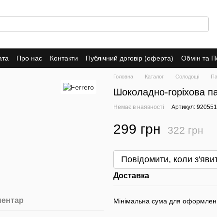
ата
Про нас
Контакти
Публічний договір (оферта)
Обмін та 
Головна
Каталог
Солодощі
Па
Шоколадно-горіхова пас
Немає в наявності
Артикул: 92055
299 грн
322 грн
Повідомити, коли з'яви
Доставка
ментар
Мінімальна сума для оформлен