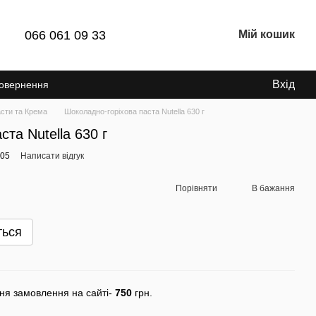
066 061 09 33
Мій кошик
Вхід
Повернення
сти та Крема
Шоколадно-горіхова паста Nutella 630 г
та Nutella 630 г
105
Написати відгук
Порівняти
В бажання
ться
ня замовлення на сайті-
750
грн.