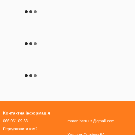
Контактна інформація
066 061 09 33
roman.beru.uz@gmail.com
Передзвонити вам?
Ужгород, Острівна 9А