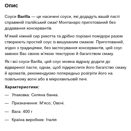
Опис
Соуси
Barilla
— це насичені соуси, які додадуть вашій пасті
справжній італійський смак! Монтанаро приготований без
додавання консервантів.
М'який ніжний сир рикотта та дрібно порізані помідори разом
створюють простий соус із вишуканим смаком. Приготований,
згідно з традиціями, без застосування консервантів, цей соус
завоює Вас своєю м'якою текстурою й багатством смаку.
Як і всі соуси Barilla, цей соус можна відразу додати до
відвареної пасти, однак, щоб підкреслити його багатство смаку
й ароматів, рекомендуємо попередньо розігріти його на
повільному вогні або в мікрохвильовій печі.
Характеристики:
Упаковка: Скляна банка.
Призначення: М'ясо; Овочі.
Вага: 400 г
Країна виробник: Італія