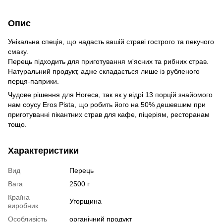
Опис
Унікальна спеція, що надасть вашій страві гострого та пекучого
смаку.
Перець підходить для приготування м'ясних та рибних страв.
Натуральний продукт, адже складається лише із рубленого
перця-паприки.
Чудове рішення для Horeca, так як у відрі 13 порцій знайомого
нам соусу Eros Pista, що робить його на 50% дешевшим при
приготуванні пікантних страв для кафе, піцеріям, ресторанам
тощо.
Характеристики
Вид
Перець
Вага
2500 г
Країна
Угорщина
виробник
Особливість
органічний продукт