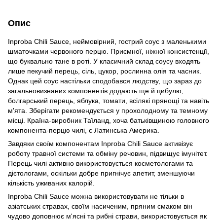
Опис
Inproba Chili Sauce, неймовірний, гострий соус з маленькими
шматочками червоного перцю. Приємної, ніжної консистенції,
що буквально тане в роті. У класичний склад соусу входять
лише пекучий перець, сіль, цукор, рослинна олія та часник.
Однак цей соус настільки сподобався людству, що зараз до
загальновизнаних компонентів додають ще й цибулю,
болгарський перець, яблука, томати, всілякі прянощі та навіть
м'ята. Зберігати рекомендується у прохолодному та темному
місці. Країна-виробник Таїланд, хоча батьківщиною головного
компонента-перцю чилі, є Латинська Америка.
Завдяки своїм компонентам Inproba Chili Sauce активізує
роботу травної системи та обміну речовин, підвищує імунітет.
Перець чилі активно використовується косметологами та
дієтологами, оскільки добре пригнічує апетит, зменшуючи
кількість уживаних калорій.
Inproba Chili Sauce можна використовувати не тільки в
азіатських стравах, своїм насиченим, пряним смаком він
чудово доповнює м'ясні та рибні страви, використовується як