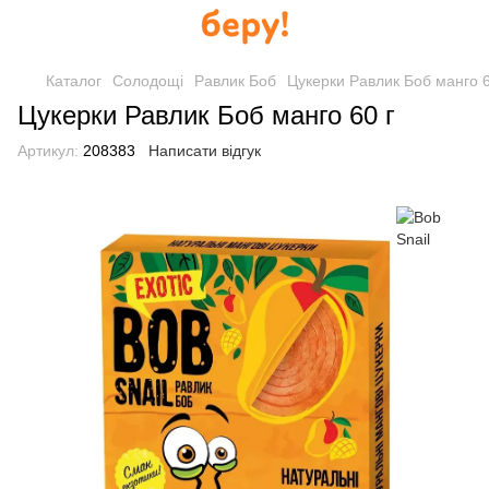
Каталог
Солодощі
Равлик Боб
Цукерки Равлик Боб манго 6
Цукерки Равлик Боб манго 60 г
Артикул:
208383
Написати відгук